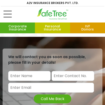
A2V INSURANCE BROKERS PVT. LTD.
Corporate
Personal
IVF
Insurance
Insurance
Donors
We will contact you as soon as possible,
please fill in your details!
Call Me Back