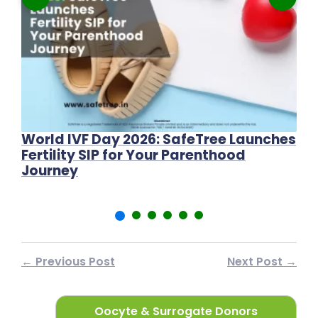
World IVF Day 2026: SafeTree Launches
W
Fertility SIP for Your Parenthood
IV
Journey
← Previous Post
Next Post →
Oocyte & Surrogate Donors