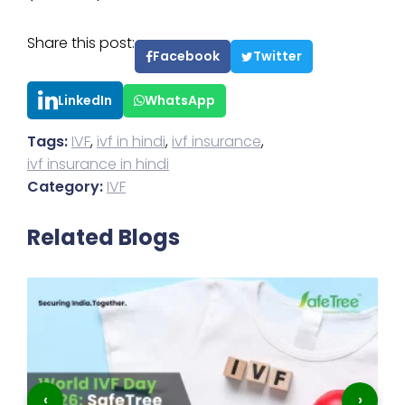
Share this post:
Facebook
Twitter
LinkedIn
WhatsApp
Tags:
IVF
,
ivf in hindi
,
ivf insurance
,
ivf insurance in hindi
Category:
IVF
Related Blogs
‹
›