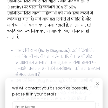
एंडोमेट्रियोसिस का सबसे गहरा प्रभाव प्रजनन क्षमता
(Fertility) पर पड़ता है। लगभग 30% से 50%
एंडोमेट्रियोसिस वाली महिलाओं को गर्भधारण करने में
कठिनाई होती है। यदि आप इस स्थिति से पीड़ित हैं और
भविष्य में माँ बनने का सपना देखती हैं, तो समय रहते
‘फर्टिलिटी प्लानिंग’ करना आपके लिए अनिवार्य हो
जाता है:
जल्द निदान (Early Diagnosis):
एंडोमेट्रियोसिस
का जितनी जल्दी पता चलेगा, पेल्विक अंगों और
अंडाशय को उतना ही कम नुकसान होगा। समय पर
हस्तक्षेप प्रजनन अंगों की कार्यक्षमता को बनाए रखने
में मदद करता है।
एग फ्रीजिंग (Egg Freezing):
यदि आप अभी माँ
×
बनने के लिए तैयार नहीं हैं, तो भविष्य के लिए अपने
We will contact you as soon as possible,
अंडों को सुरक्षित रखना एक बेहतरीन विकल्प है।
please fill in your details!
एंडोमेट्रियोसिस समय के साथ अंडों की रिजर्व
(Ovarian Reserve) को कम कर सकता है, इसलिए