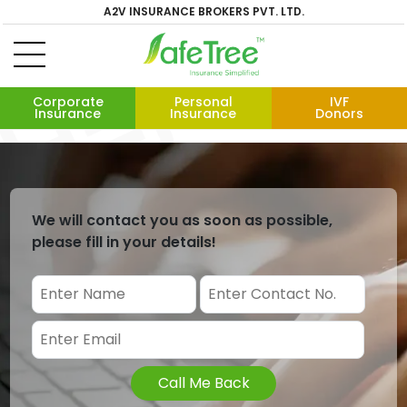
A2V INSURANCE BROKERS PVT. LTD.
Corporate
Personal
IVF
Insurance
Insurance
Donors
We will contact you as soon as possible,
please fill in your details!
Call Me Back