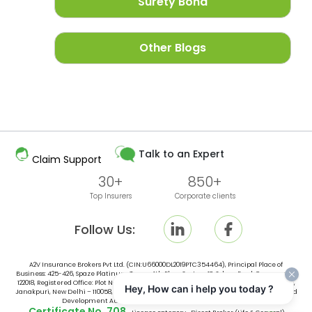
Surety Bond
Other Blogs
Talk to an Expert
Claim Support
30+
850+
Top Insurers
Corporate clients
Follow Us:
A2V Insurance Brokers Pvt Ltd. (CIN:U66000DL2019PTC354464), Principal Place of
Business: 425-426, Spaze Platinum Tower, 4th Floor, Sector-47, Sohna Road, Gurugram -
122018, Registered Office: Plot No. 10, Space No. 415, 4th Floor, Vishal Tower District Centre,
Hey, How can i help you today ?
Janakpuri, New Delhi – 110058, India, is an broker licensed by Insurance Regulatory and
Development Authority of India (IRDAI) vide IRDAI Broking
Certificate No. 708