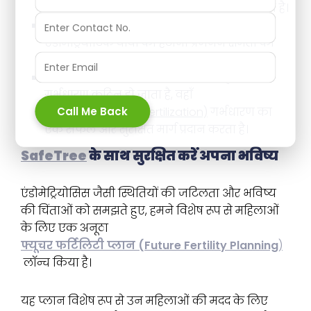
एग फ्रीजिंग एक सुरक्षा कवच की तरह काम करता है।
उपचार के विकल्प:
लेप्रोस्कोपिक सर्जरी के जरिए
एंडोमेट्रियोटिक घावों को हटाना प्रजनन क्षमता को
काफी हद तक बेहतर बना सकता है।
IVF की मदद:
गंभीर मामलों में, जहाँ प्राकृतिक
गर्भधारण कठिन हो जाता है, वहाँ
Call Me Back
आईवीएफ (In-Vitro Fertilization)
गर्भधारण का
एक सफल और सुरक्षित मार्ग प्रदान करता है।
SafeTree
के साथ सुरक्षित करें अपना भविष्य
एंडोमेट्रियोसिस जैसी स्थितियों की जटिलता और भविष्य
की चिंताओं को समझते हुए, हमने विशेष रूप से महिलाओं
के लिए एक अनूठा
फ्यूचर फर्टिलिटी प्लान (Future Fertility Planning
)
लॉन्च किया है।
यह प्लान विशेष रूप से उन महिलाओं की मदद के लिए