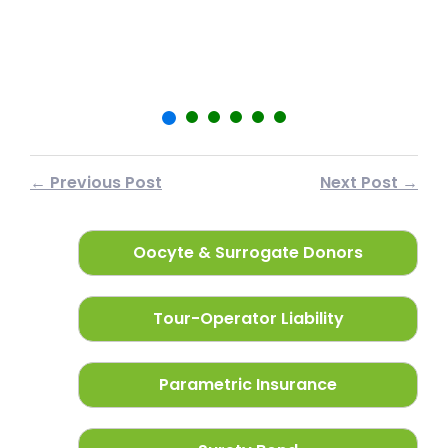
शा
फर
← Previous Post
Next Post →
Oocyte & Surrogate Donors
Tour-Operator Liability
Parametric Insurance