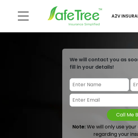
A2V INSURA
We will contact you as soo
fill in your details!
Call Me 
Note:
We will only use your
regarding your ins