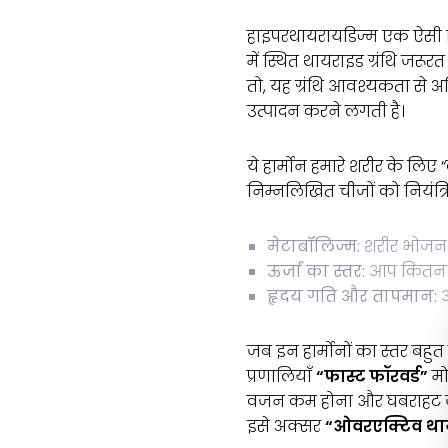
हाइपरथायरायडिज्म एक ऐसी स्
में स्थित थायराइड ग्रंथि जरूरत
तो, यह ग्रंथि आवश्यकता से अध
उत्पादन करने लगती है।
ये हार्मोन हमारे शरीर के लिए 
निम्नलिखित चीजों को नियंत्रित
मेटाबॉलिज्म:
शरीर भोजन से
ऊर्जा का स्तर:
आप कितना स
हृदय गति और तापमान:
आ
जब इन हार्मोनों का स्तर बहु
प्रणालियाँ
“फास्ट फॉरवर्ड”
मो
वजन कम होना और घबराहट जैसी
इसे अक्सर
“ओवरएक्टिव था