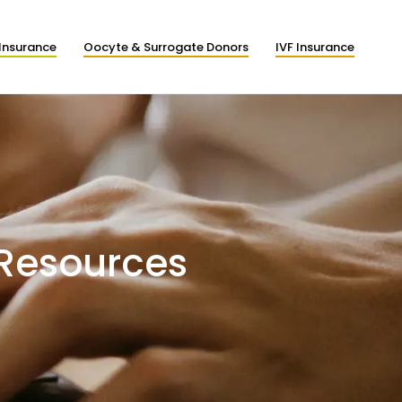
Insurance
Oocyte & Surrogate Donors
IVF Insurance
 Resources