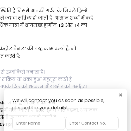
थिति है जिसमें आपकी गर्दन के निचले हिस्से
 से ज्यादा सक्रिय हो जाती है। आसान शब्दों में कहें
िक मात्रा में थायराइड हार्मोन
T3
और
T4
का
“कंट्रोल पैनल” की तरह काम करते हैं, जो
 करते हैं:
 ऊर्जा कैसे बनाता है।
क्रिय या थका हुआ महसूस करते हैं।
पके दिल की धड़कन और शरीर की गर्माहट।
×
We will contact you as soon as possible,
त बढ़ जाता है, तो शरीर की सभी
please fill in your details!
ड में चली जाती हैं। इससे हृदय गति बढ़ना, अचानक
 समस्याएं शुरू हो जाती हैं।
यराइड”
भी कहा जाता है।