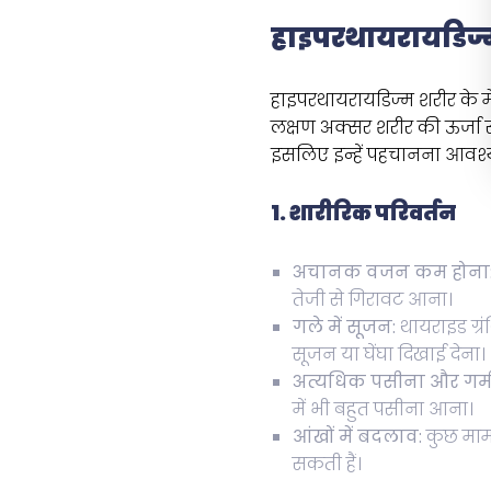
हाइपरथायरायडिज्म
हाइपरथायरायडिज्म शरीर के म
लक्षण अक्सर शरीर की ऊर्जा से ज
इसलिए इन्हें पहचानना आवश्
1. शारीरिक परिवर्तन
अचानक वजन कम होना
तेजी से गिरावट आना।
गले में सूजन:
थायराइड ग्रं
सूजन या घेंघा दिखाई देना।
अत्यधिक पसीना और गर्म
में भी बहुत पसीना आना।
आंखों में बदलाव:
कुछ मामल
सकती हैं।