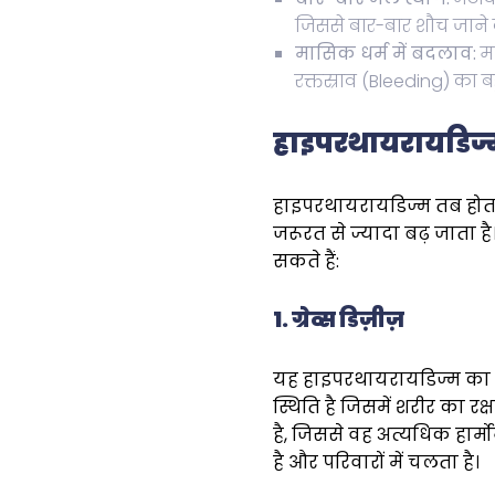
जिससे बार-बार शौच जाने 
मासिक धर्म में बदलाव:
मह
रक्तस्राव (Bleeding) का 
हाइपरथायरायडिज्म
हाइपरथायरायडिज्म तब होता 
जरूरत से ज्यादा बढ़ जाता ह
सकते हैं:
1. ग्रेव्स डिज़ीज़
यह हाइपरथायरायडिज्म का 
स्थिति है जिसमें शरीर का रक
है, जिससे वह अत्यधिक हार्
है और परिवारों में चलता है।