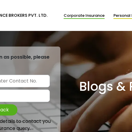
NCE BROKERS PVT. LTD.
Corporate Insurance
Personal 
n as possible, please
Blogs &
Back
 details to contact you
urance query.