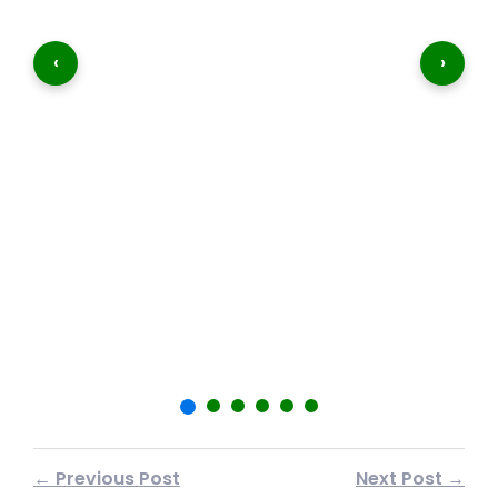
‹
›
शा
फर
← Previous Post
Next Post →