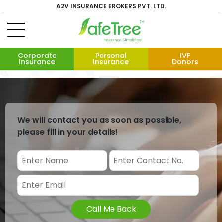
A2V INSURANCE BROKERS PVT. LTD.
Corporate
Personal
IVF
Insurance
Insurance
Donors
We will contact you as soon as possible,
please fill in your details!
Call Me Back